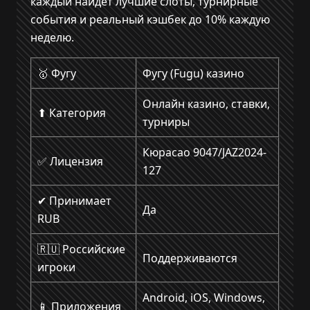
каждый найдёт лучшие слоты, турнирные
события и реальный кэшбек до 10% каждую
неделю.
🥇 Фугу
Фугу (Fugu) казино
Онлайн казино, ставки,
⬆ Категория
турниры
Кюрасао 9047/JAZ2024-
✅ Лицензия
127
✔ Принимает
Да
RUB
🇷🇺 Российские
Поддерживаются
игроки
Android, iOS, Windows,
📱 Приложения