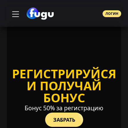
ЛОГИН
РЕГИСТРИРУЙСЯ
И ПОЛУЧАЙ
БОНУС
Бонус 50% за регистрацию
ЗАБРАТЬ