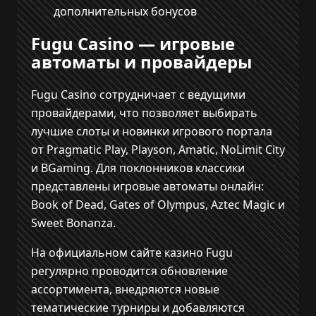
дополнительных бонусов
Fugu Casino — игровые
автоматы и провайдеры
Fugu Casino сотрудничает с ведущими
провайдерами, что позволяет выбирать
лучшие слоты и новинки игрового портала
от Pragmatic Play, Playson, Amatic, NoLimit City
и BGaming. Для поклонников классики
представлены игровые автоматы онлайн:
Book of Dead, Gates of Olympus, Aztec Magic и
Sweet Bonanza.
На официальном сайте казино Fugu
регулярно проводится обновление
ассортимента, внедряются новые
тематические турниры и добавляются